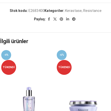
Stok kodu:
E2683400
Kategoriler:
Kerastase
,
Resistance
Paylaş:
İlgili ürünler
-4%
-6%