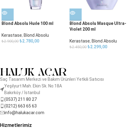
Blond Absolu Huıle 100 ml
Blond Absolu Masque Ultra-
Vıolet 200 ml
Kerastase
,
Blond Absolu
₺
2.780,00
Kerastase
,
Blond Absolu
₺
2.900,00
₺
2.299,00
₺
2.450,00
Saç Tasarım Merkezi ve Bakım Ürünleri Yetkili Satıcısı
Yeşilyurt Mah. Ekin Sk. No:18A
Bakırköy / İstanbul
(0537) 211 80 27
(0212) 663 65 63
info@halukacar.com
Hizmetlerimiz