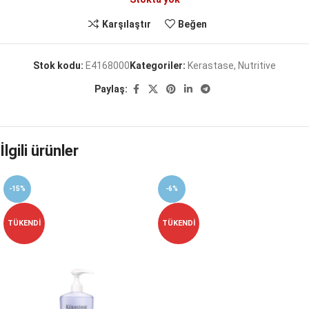
Karşılaştır
Beğen
Stok kodu:
E4168000
Kategoriler:
Kerastase
,
Nutritive
Paylaş:
İlgili ürünler
-15%
-6%