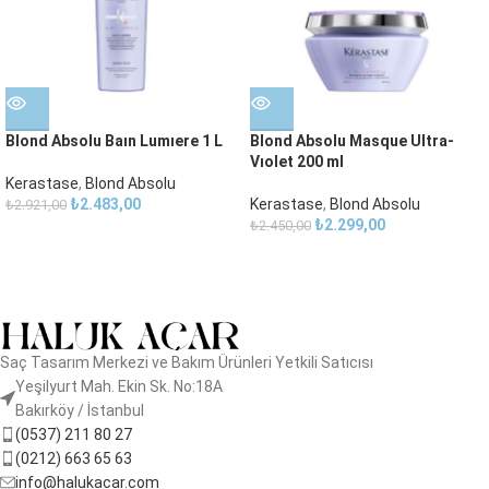
Blond Absolu Baın Lumıere 1 L
Blond Absolu Masque Ultra-
Vıolet 200 ml
Kerastase
,
Blond Absolu
₺
2.483,00
Kerastase
,
Blond Absolu
₺
2.921,00
₺
2.299,00
₺
2.450,00
Saç Tasarım Merkezi ve Bakım Ürünleri Yetkili Satıcısı
Yeşilyurt Mah. Ekin Sk. No:18A
Bakırköy / İstanbul
(0537) 211 80 27
(0212) 663 65 63
info@halukacar.com